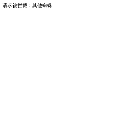
请求被拦截：其他蜘蛛