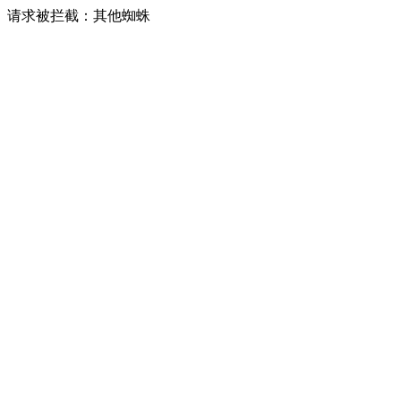
请求被拦截：其他蜘蛛