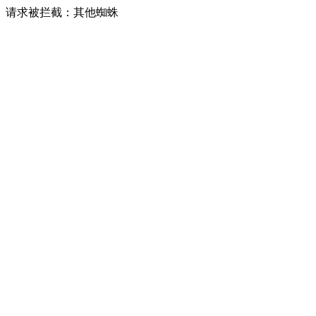
请求被拦截：其他蜘蛛