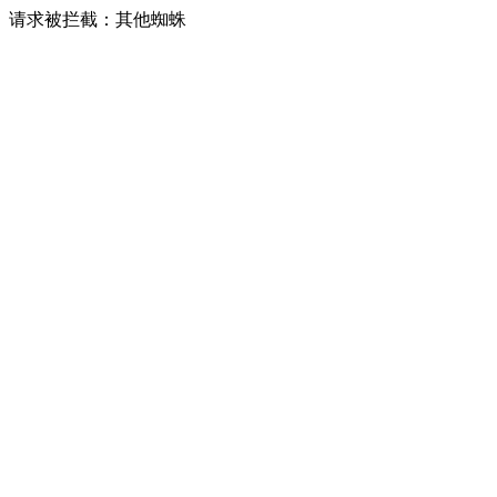
请求被拦截：其他蜘蛛