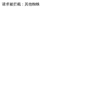
请求被拦截：其他蜘蛛