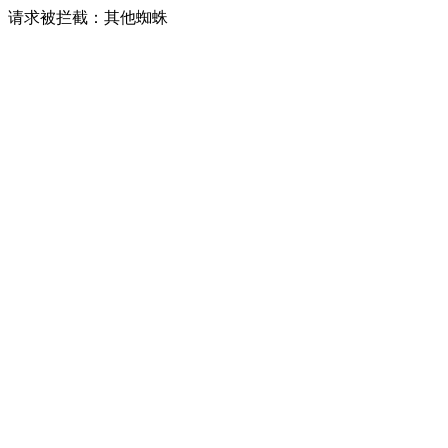
请求被拦截：其他蜘蛛