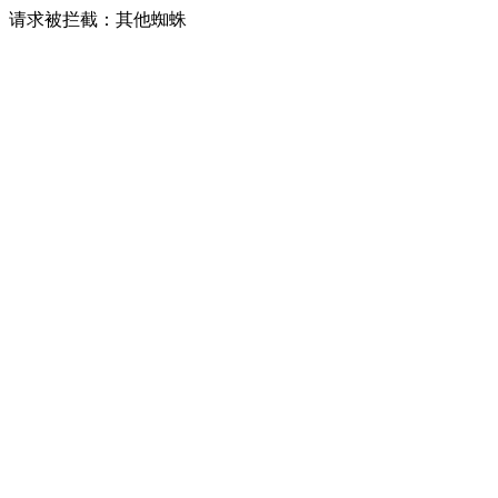
请求被拦截：其他蜘蛛