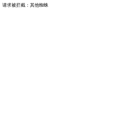
请求被拦截：其他蜘蛛