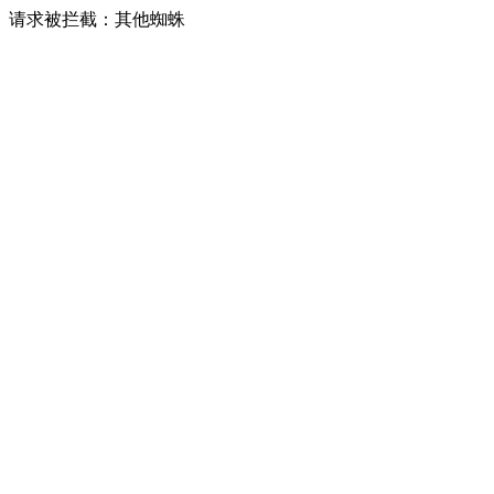
请求被拦截：其他蜘蛛