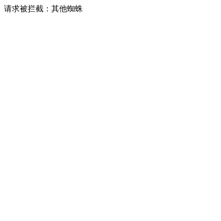
请求被拦截：其他蜘蛛