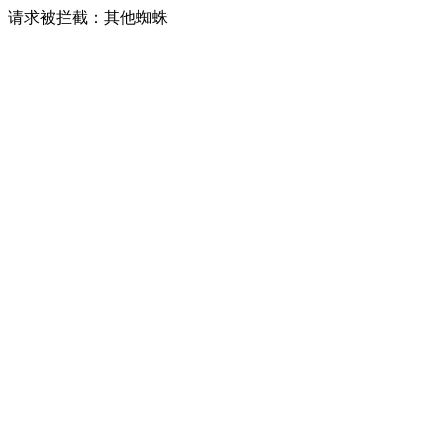
请求被拦截：其他蜘蛛