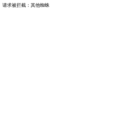
请求被拦截：其他蜘蛛