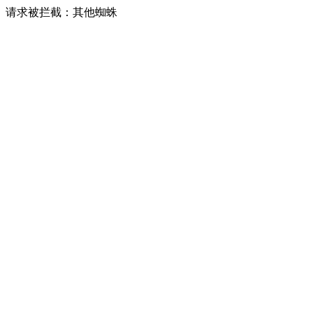
请求被拦截：其他蜘蛛