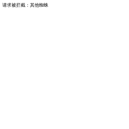
请求被拦截：其他蜘蛛