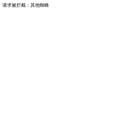
请求被拦截：其他蜘蛛