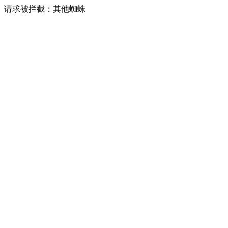
请求被拦截：其他蜘蛛