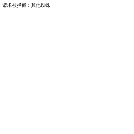
请求被拦截：其他蜘蛛