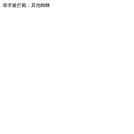
请求被拦截：其他蜘蛛