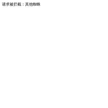
请求被拦截：其他蜘蛛