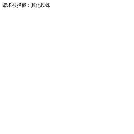
请求被拦截：其他蜘蛛