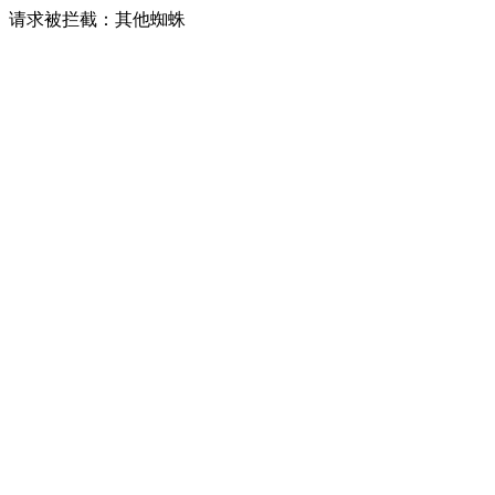
请求被拦截：其他蜘蛛