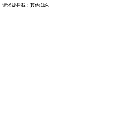
请求被拦截：其他蜘蛛