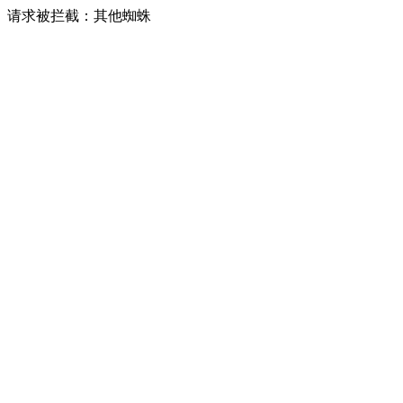
请求被拦截：其他蜘蛛