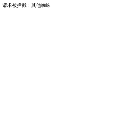
请求被拦截：其他蜘蛛