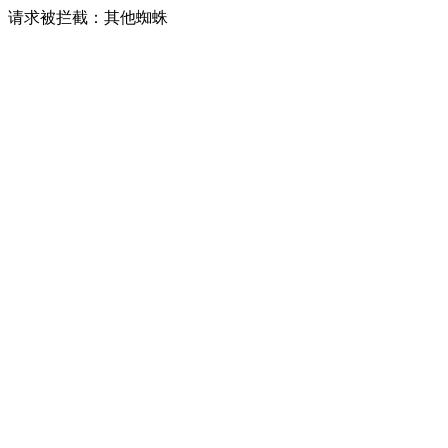
请求被拦截：其他蜘蛛